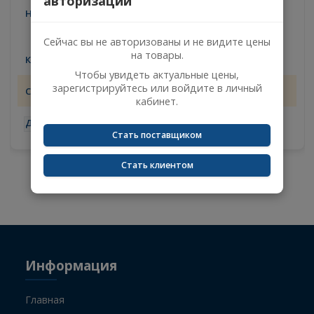
Auger
52202
Цены доступны после
×
авторизации
КОЛЬЦО BPW МАСЛООТР ПОДШ
-33118 . ECO-10Т . 94- 148.5-8.5H
03010933
Сейчас вы не авторизованы и не видите цены
на товары.
11
Чтобы увидеть актуальные цены,
07.08.2026
зарегистрируйтесь или войдите в личный
кабинет.
-
+
Стать поставщиком
Стать клиентом
Не указан поисковый запрос.