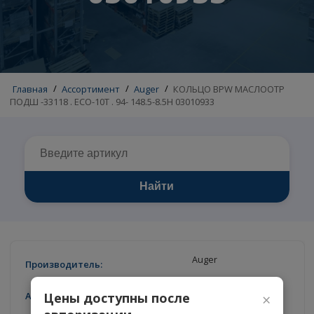
03010933
Главная
/
Ассортимент
/
Auger
/
КОЛЬЦО BPW МАСЛООТ
ПОДШ -33118 . ECO-10Т . 94- 148.5-8.5H 03010933
Найти