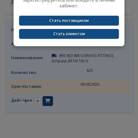
авторизации
21
Сейчас вы не авторизованы и не видите цены
на товары.
09.08.2026
Чтобы увидеть актуальные цены,
зарегистрируйтесь или войдите в личный
-
+
кабинет.
Стать поставщиком
BRASS FITTINGS
Стать клиентом
PCSF1610A
893 803 880 0 BRASS FITTINGS
Штуцер (М16/10x1)
625