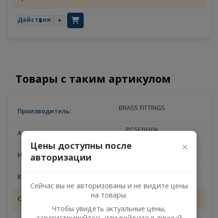
резьба М16
7
09.08.2026
-
+
Товары с таким артикулом
BRASS FITTINGS
PCSF1610A
Цены доступны после
×
ШТУЦЕР! M16X1,5