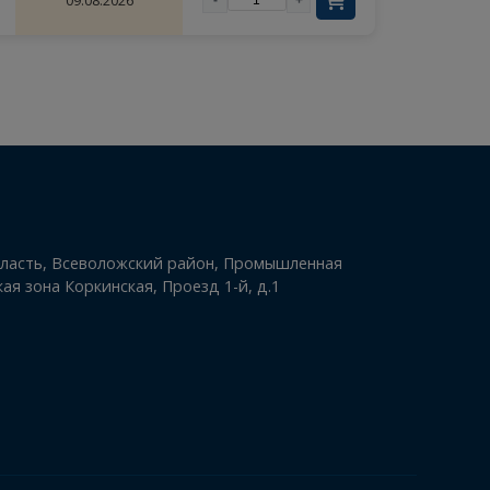
ОЛИЧЕСТВО
СРОК ПОСТАВКИ
ДЕЙСТВИЯ
1
09.08.2026
-
+
инградская область, Всеволожский район, Промышленная
льно-складская зона Коркинская, Проезд 1-й, д.1
-77-77