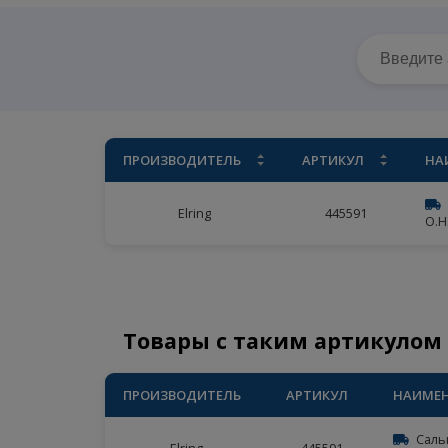
Главная
/
Ассортимент
/
Elring
/
САЛЬНИК К
ПРОИЗВОДИТЕЛЬ
АРТИКУЛ
Elring
445591
Товары с таким артику