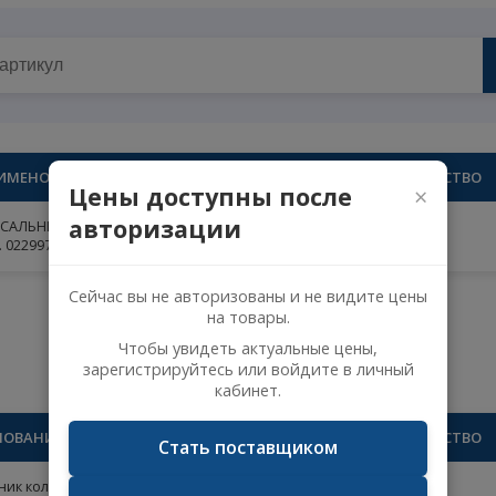
ОЛЕНЧАТОГО ВАЛА MERCEDES-BENZ О.Н. 0229977647 445.591
НАИМЕНОВАНИЕ
К
Цены доступны после
авторизации
САЛЬНИК КОЛЕНЧАТОГО ВАЛА MERCEDES-BENZ
О.Н. 0229977647 445.591
Сейчас вы не авторизованы и не видите 
на товары.
Чтобы увидеть актуальные цены,
зарегистрируйтесь или войдите в личн
лом
кабинет.