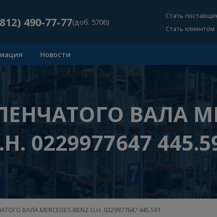
Ст
+7 (812) 490-77-77
(доб. 5706)
Ст
Информация
Новости
ОЛЕНЧАТОГО ВАЛ
О.Н. 0229977647 4