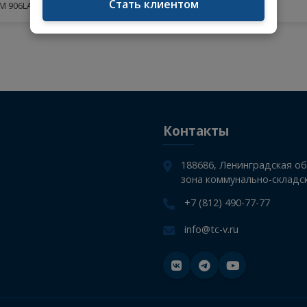
АИМЕНОВАНИЕ
К
Стать поставщиком
Сальник коленвала передний 78x104x11RD MB Atego,
Стать клиентом
K/LN2 OM 906LA
Контакты
188686, Лен
зона коммуна
+7 (812) 490