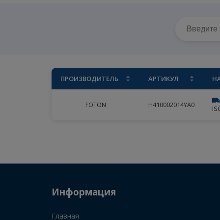
Главная
/
Ассортимент
/
FOTON
/
Двигател
ПРОИЗВОДИТЕЛЬ
АРТИКУЛ
FOTON
H410002014YA0