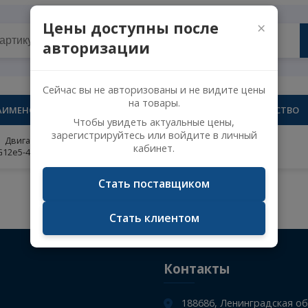
ь Фотон (Foton) Auman Est-A AМТ ISG12e5-440
Цены доступны после
авторизации
Сейчас вы не авторизованы и не видите 
на товары.
НАИМЕНОВАНИЕ
К
Чтобы увидеть актуальные цены,
зарегистрируйтесь или войдите в личн
Двигатель Фотон (Foton) Auman Est-A AМТ
кабинет.
ISG12e5-440
Стать поставщиком
Не указан поисковый запрос.
Стать клиентом