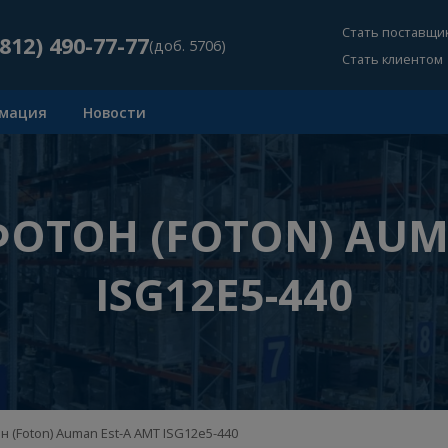
Ст
+7 (812) 490-77-77
(доб. 5706)
Ст
Информация
Новости
 ФОТОН (FOTON) 
ISG12E5-440