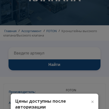
КЛАПАНА
Главная
/
Ассортимент
/
FOTON
/
Кронштейны высокого
клапана/Высокого клапана
Найти