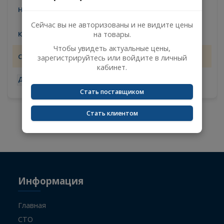
FOTON
Цены доступны после
×
H4502B01020A0
авторизации
Кронштейны высокого клапана/
Высокого клапана
Сейчас вы не авторизованы и не видите цены
3
на товары.
Чтобы увидеть актуальные цены,
14.08.2026
зарегистрируйтесь или войдите в личный
кабинет.
-
+
Стать поставщиком
Стать клиентом
Не указан поисковый запрос.