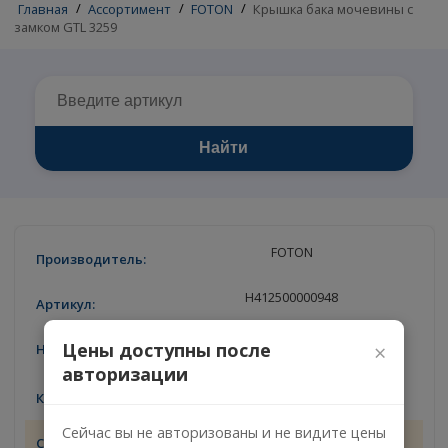
Главная
/
Ассортимент
/
FOTON
/
Крышка бака мочевины
замком GTL 3259
Найти
FOTON
H412500000948
Крышка бака мочевины с замком
Цены доступны после
×