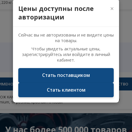
АИМЕНОВАНИЕ
К
Антифриз KAMAZ G-Profi Service Line Antifreeze
remium, 220 кг.(красный )БОЧКА
Цены доступны после
авторизации
Сейчас вы не авторизованы и не видите 
на товары.
Чтобы увидеть актуальные цены,
зарегистрируйтесь или войдите в личн
кабинет.
Стать поставщиком
НАИМЕНОВАНИЕ
К
Стать клиентом