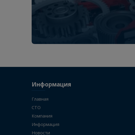
KAMAZ
24222102801