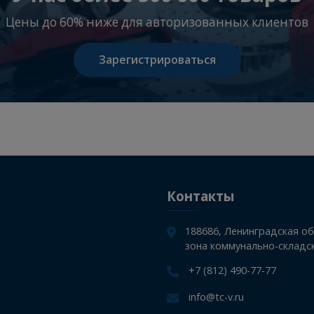
ОЖ KAMAZ G-Profi Service Line Antifreeze
Premium, 1л розлив, красный готовый
У нас более 500 000 то
Цены до 60% ниже для авторизованных
Зарегистрироваться