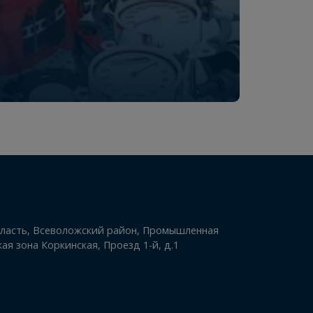
в наличии
209
-
+
варов
 клиентов