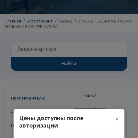
Главная
/
Ассортимент
/
KAMAZ
/
ТРУБКА ПОДЪЕМА L 31
ПОЛИАМИД АЛЬТЕРНАТИВА
Найти
KAMAZ
53212500958099