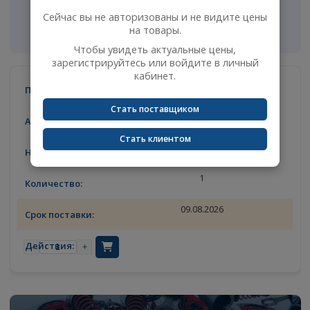
-
+
Цены доступны после
×
авторизации
Аналоги
Сейчас вы не авторизованы и не видите цены
Фильтры
на товары.
Чтобы увидеть актуальные цены,
зарегистрируйтесь или войдите в личный
кабинет.
KAMAZ
Стать поставщиком
64605009051
Стать клиентом
трубка МОК L=900мм
1