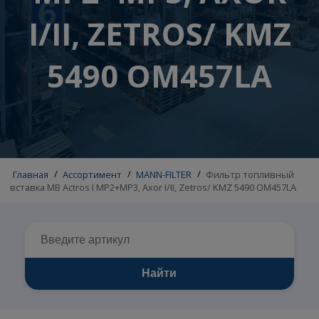
MP2+MP3, AXOR
I/II, ZETROS/ KM
5490 OM457LA
Главная
/
Ассортимент
/
MANN-FILTER
/
Фильтр топливн
вставка MB Actros I MP2+MP3, Axor I/II, Zetros/ KMZ 5490 OM457