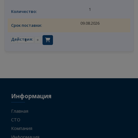
MANN-FILTER
PU9991X
фильтр топливный Mann-Hummel
1
09.08.2026
-
+