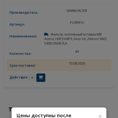
Найти
MANN-FILTER
PU9991X
Фильтр топливный вставка MB
Actros I MP2+MP3, Axor I/II, Zetros/ KM
5490 OM457LA
44
10.08.2026
-
+