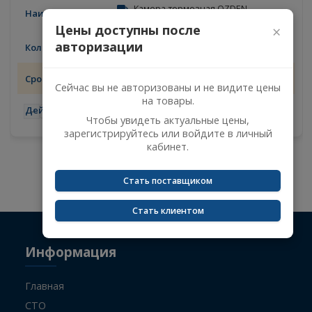
MONIVA
12011300
Камера тормозная OZDEN
TURKEY/Caterpillar 9K8943/12011300
Цены доступны после
×
2
авторизации
08.08.2026
Сейчас вы не авторизованы и не видите цены
на товары.
-
+
Чтобы увидеть актуальные цены,
зарегистрируйтесь или войдите в личный
кабинет.
Не указан поисковый запрос.
Стать поставщиком
Стать клиентом