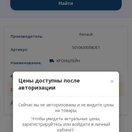
Найти
Renault
5010630038ОЕ1
КРОНШТЕЙН
1
Цены доступны после
×
авторизации
10.08.2026
-
+
Сейчас вы не авторизованы и не видите цены