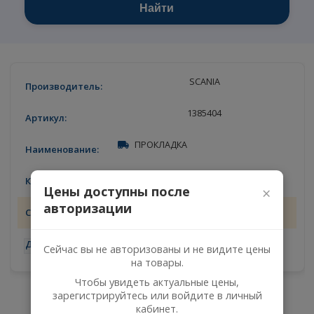
Найти
SCANIA
1385404
ПРОКЛАДКА
6
Цены доступны после
×
авторизации
07.08.2026
-
+
Сейчас вы не авторизованы и не видите цены