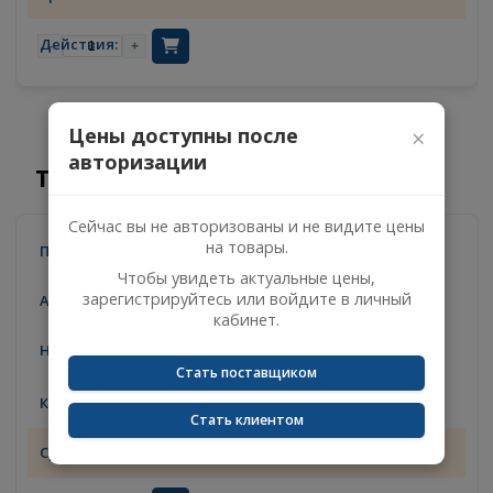
VGD95
1
10.08.2026
-
+
Цены доступны после
×
авторизации
Товары с таким артикулом
Сейчас вы не авторизованы и не видите цены
SITRAK
на товары.
Чтобы увидеть актуальные цены,
WG4095415012
зарегистрируйтесь или войдите в личный
кабинет.
Гайка ступицы переднего моста