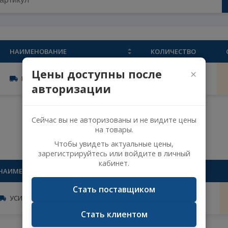
НАИМЕНОВАНИЕ
КОЛИЧЕС
Цены доступны после
205
Кронштейн усиления бампера
1
авторизации
Сейчас вы не авторизованы и не видите 
на товары.
лом
Чтобы увидеть актуальные цены,
зарегистрируйтесь или войдите в личн
кабинет.
НАИМЕНОВАНИЕ
КОЛИЧЕ