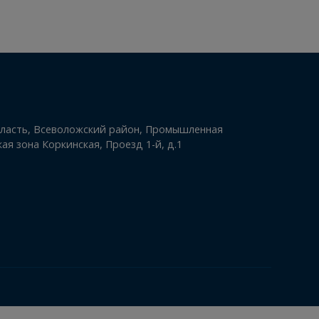
1
09.08.2026
-
+
инградская область, Всеволожский район, Промышленная
льно-складская зона Коркинская, Проезд 1-й, д.1
-77-77