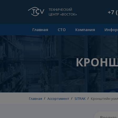
ТЕХНИЧЕСКИЙ
ЦЕНТР «ВОСТОК»
Главная
СТО
Компания
КРО
Главная
/
Ассортимент
/
SITRAK
/
Кронште