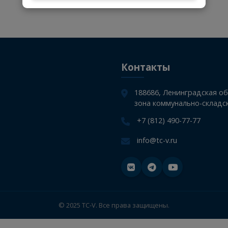
Стать поставщиком
61561
Подшипники скольжения
1
Стать клиентом
Контакты
188686, Лен
зона коммуна
+7 (812) 490
info@tc-v.ru