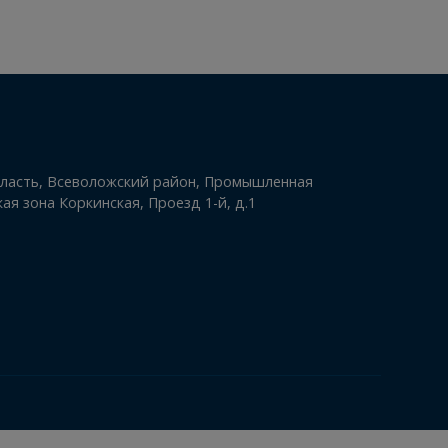
06.08.2026
-
+
инградская область, Всеволожский район, Промышленная
льно-складская зона Коркинская, Проезд 1-й, д.1
-77-77