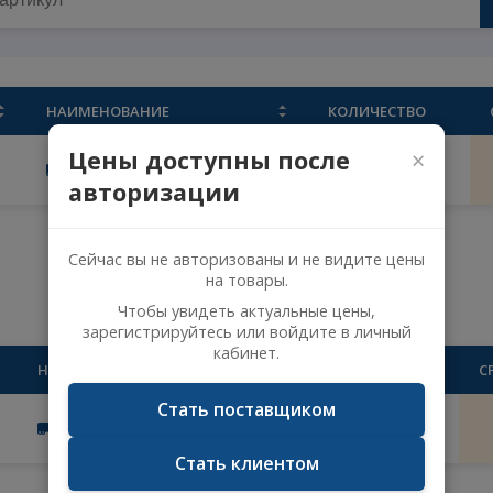
НАИМЕНОВАНИЕ
КОЛИЧЕ
Цены доступны после
361561
ПОДШИПНИК СКОЛЬЖЕНИЯ
1
авторизации
Сейчас вы не авторизованы и не видите 
на товары.
лом
Чтобы увидеть актуальные цены,
зарегистрируйтесь или войдите в личн
кабинет.
НАИМЕНОВАНИЕ
КОЛИЧЕСТ