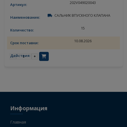
в наличии
Стать клиентом
-
+
SITRAK
202V049020043
САЛЬНИК ВПУСКНОГО КЛАПАНА
15
10.08.2026
-
+