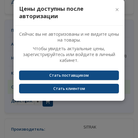
впускного клапана MC13
2
в наличии
-
+
Цены доступны после
×
авторизации
SITRAK
Сейчас вы не авторизованы и не видите цены
на товары.
202V049020043
Чтобы увидеть актуальные цены,
зарегистрируйтесь или войдите в личный
Сальник (Колпачок маслосъемный
кабинет.
впускного клапана MC13
2
Стать поставщиком