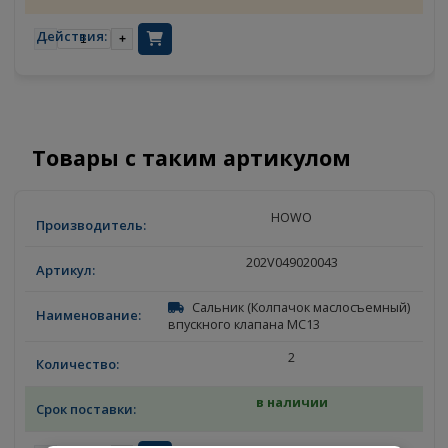
84
10.08.2026
-
+
Товары с таким артикулом
HOWO
202V049020043
Сальник (Колпачок маслосъемный