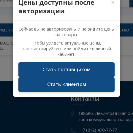
Цены доступны после
авторизации
Сейчас вы не авторизованы и не видите 
НАИМЕНОВАНИЕ
К
на товары.
Чтобы увидеть актуальные цены,
МАСЛОСЪЕМНЫЙ КОЛПАЧОК VOLVO VICTOR
REINZ
зарегистрируйтесь или войдите в личн
кабинет.
Не указан поисковый запрос.
Стать поставщиком
Стать клиентом
Контакты