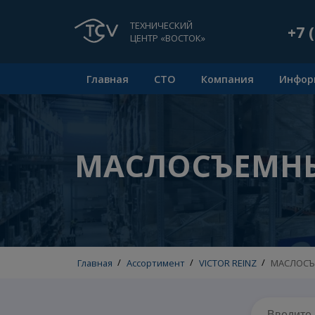
ТЕХНИЧЕСКИЙ
ЦЕНТР «ВОСТОК»
Главная
СТО
Компания
МАСЛОСЪЕМН
Главная
/
Ассортимент
/
VICTOR REINZ
/
МА