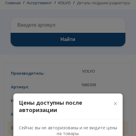
Главная
/
Ассортимент
/
VOLVO
/
Деталь подушки радиа
Найти
VOLVO
1665309
Деталь подушки радиатора
Цены доступны после
×