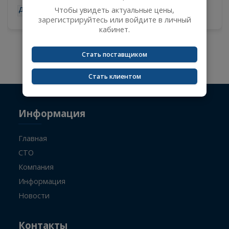
авторизации
2
08.08.2026
Сейчас вы не авторизованы и не видите цены
на товары.
Чтобы увидеть актуальные цены,
-
+
зарегистрируйтесь или войдите в личный
кабинет.
Стать поставщиком
Не указан поисковый запрос.
Стать клиентом
Информация
Главная
СТО