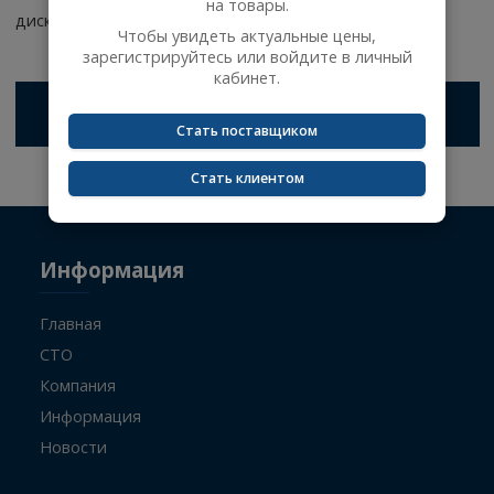
авторизации
Сейчас вы не авторизованы и не видите цены
В честь юбилея компании скидки до 25% на все тормо
на товары.
диски и колодки от ведущих производителей.
Чтобы увидеть актуальные цены,
зарегистрируйтесь или войдите в личный
кабинет.
← ВСЕ НОВОСТИ
Стать поставщиком
Стать клиентом
Информация
Главная